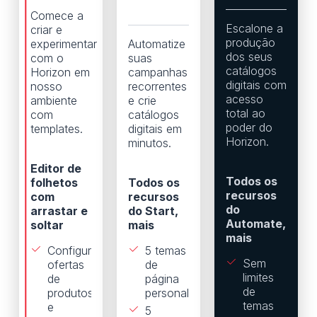
Comece a
Escalone a
criar e
produção
experimentar
Automatize
dos seus
com o
suas
catálogos
Horizon em
campanhas
digitais com
nosso
recorrentes
acesso
ambiente
e crie
total ao
com
catálogos
poder do
templates.
digitais em
Horizon.
minutos.
Editor de
Todos os
folhetos
Todos os
recursos
com
recursos
do
arrastar e
do Start,
Automate,
soltar
mais
mais
Configure
5 temas
Sem
ofertas
de
limites
de
página
de
produtos
personalizados
temas
e
5