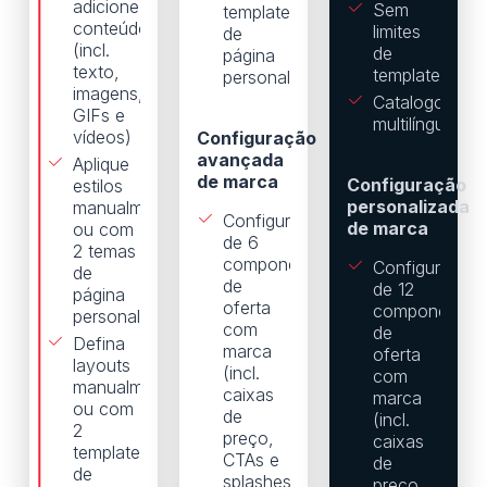
adicione
Sem
templates
conteúdo
limites
de
(incl.
de
página
texto,
templates
personalizados
imagens,
Catalogos
GIFs e
multilíngues
vídeos)
Configuração
avançada
Aplique
de marca
Configuração
estilos
personalizada
manualmente
Configuração
de marca
ou com
de 6
2 temas
componentes
Configuração
de
de
de 12
página
oferta
componentes
personalizados
com
de
Defina
marca
oferta
layouts
(incl.
com
manualmente
caixas
marca
ou com
de
(incl.
2
preço,
caixas
templates
CTAs e
de
de
splashes)
preço,