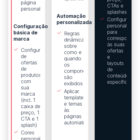
página
CTAs e
personalizados
splashes)
Automação
Configuraçõe
personalizada
personalizada
Configuração
para
básica de
Regras
corresponder
marca
dinâmicas
às suas
sobre
Configuração
ofertas
como e
de
e
quando
ofertas
layouts
os
de
de
componentes
produtos
conteúdo
são
com
específicos
exibidos
sua
Aplicar
marca
templates
(incl. 1
e temas
caixa de
às
preço, 1
páginas
CTA e 1
automaticamente
splash)
Cores
personalizadas