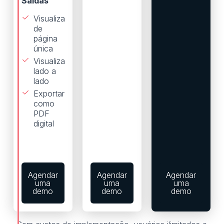
Saídas
Visualização
de
página
única
Visualização
lado a
lado
Exportar
como
PDF
digital
Agendar
Agendar
Agendar
uma
uma
uma
demo
demo
demo