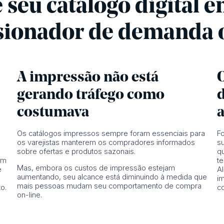
seu catálogo digital 
sionador de demanda o
A impressão não está
gerando tráfego como
d
costumava
Os catálogos impressos sempre foram essenciais para
F
os varejistas manterem os compradores informados
s
sobre ofertas e produtos sazonais.
q
em
t
Mas, embora os custos de impressão estejam
e
Al
aumentando, seu alcance está diminuindo à medida que
im
mais pessoas mudam seu comportamento de compra
o.
co
on-line.