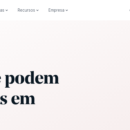
ias
Recursos
Empresa
e podem
s em