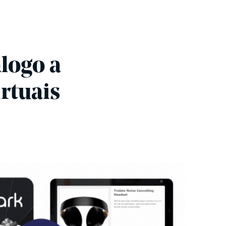
álogo a
irtuais