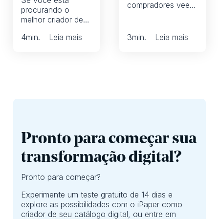
Se você está
compradores veem
procurando o
primeiro? Isso
melhor criador de
depende muito se
catálogos digitais
estamos falando de
4
min.
Leia mais
3
min.
Leia mais
para sua empresa,
folhetos impressos
talvez queira
ou digitais. E isso
reformular esses
pode ter um grande
três desafios
impacto na
organizacionais
exposição dos
comuns e, talvez,
compradores às
se concentrar mais
melhores ofertas
no ROI. Aqui,
do seu folheto. Se
daremos 8
não estiverem,
perguntas que
bem, então você
Pronto para começar sua
você deve se
provavelmente está
perguntar para
deixando dinheiro
transformação digital?
fazer exatamente
na mesa.
isso.
Pronto para começar?
Experimente um teste gratuito de 14 dias e
explore as possibilidades com o iPaper como
criador de seu catálogo digital, ou entre em