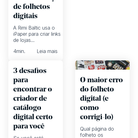
de folhetos
digitais
A Rimi Baltic usa o
iPaper para criar links
de lojas
automaticamente,
4
min.
Leia mais
permitindo que eles se
concentrem mais em
campanhas de
3 desafios
marketing de alta
qualidade
para
O maior erro
encontrar o
do folheto
criador de
digital (e
catálogo
como
digital certo
corrigi-lo)
para você
Qual página do
folheto os