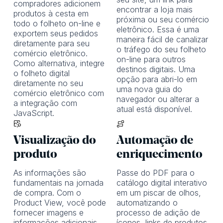
compradores adicionem
encontrar a loja mais
produtos à cesta em
próxima ou seu comércio
todo o folheto on-line e
eletrônico. Essa é uma
exportem seus pedidos
maneira fácil de canalizar
diretamente para seu
o tráfego do seu folheto
comércio eletrônico.
on-line para outros
Como alternativa, integre
destinos digitais. Uma
o folheto digital
opção para abri-lo em
diretamente no seu
uma nova guia do
comércio eletrônico com
navegador ou alterar a
a integração com
atual está disponível.
JavaScript.
Visualização do
Automação de
produto
enriquecimento
As informações são
Passe do PDF para o
fundamentais na jornada
catálogo digital interativo
de compra. Com o
em um piscar de olhos,
Product View, você pode
automatizando o
fornecer imagens e
processo de adição de
informações adicionais
ícones, links de produtos