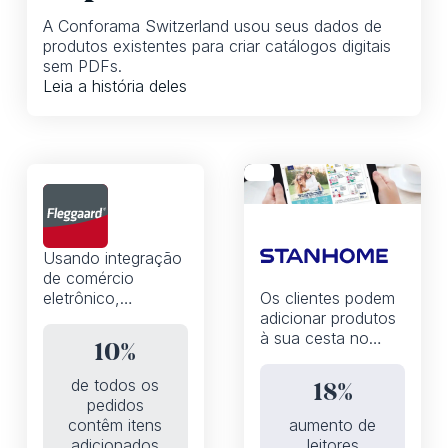
A Conforama Switzerland usou seus dados de
produtos existentes para criar catálogos digitais
sem PDFs.
Leia a história deles
Usando integração
de comércio
eletrônico,
Os clientes podem
automações e a
adicionar produtos
API iPaper, a
à sua cesta no
10%
Fleggaard
catálogo graças a
aumentou a
uma experiência de
de todos os
18%
porcentagem de
compra que prioriza
pedidos
pedidos que
dispositivos móveis
contêm itens
aumento de
contêm produtos
e compatível com o
adicionados
leitores