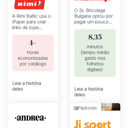
O Sr. Bricolage
A Rimi Baltic usa o
Bulgaria optou por
iPaper para criar
pagar um pouco
links de lojas
mais para obter
automaticamente,
muito mais.
8,35
permitindo que eles
4+
se concentrem
minutos
mais em
horas
(tempo médio
campanhas de
economizadas
gasto nos
marketing de alta
por catálogo
folhetos
qualidade
digitais)
Leia a história
deles
Leia a história
deles
Flipbooks