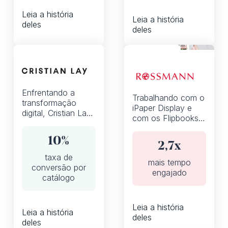
milhão de visitas
Leia a história
por catálogo e
Leia a história
deles
quase 4 minutos
deles
gastos por visita.
Flipbooks
Enfrentando a
Trabalhando com o
transformação
iPaper Display e
digital, Cristian Lay
com os Flipbooks,
se tornou um líder
a Rossmann não
inovador do setor
apenas
10%
com seus
2,7x
transformou suas
catálogos iPaper
taxa de
táticas de
mais tempo
conversão por
promoção, mas
engajado
catálogo
também melhorou a
flexibilidade de sua
equipe de comércio
Leia a história
eletrônico.
Leia a história
deles
deles