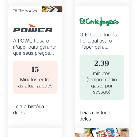
Flipbooks
O El Corte Inglés
A POWER usa o
Portugal usa o
iPaper para garantir
iPaper para
que seus preços
alcançar
competitivos sejam
compradores em
2,39
atualizados
qualquer lugar, a
15
automaticamente
qualquer hora, em
minutos
em seus flipbooks
qualquer dispositivo
Minutos entre
(tempo médio
digitais.
as atualizações
gasto por
sessão)
Leia a história
deles
Leia a história
deles
Flipbooks