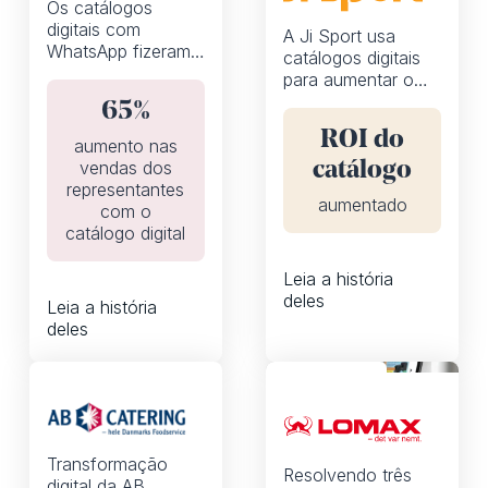
Os catálogos
digitais com
A Ji Sport usa
WhatsApp fizeram
catálogos digitais
com que as vendas
para aumentar o
dos representantes
ROI de marketing e
65%
aumentassem em
ativar clientes em
65%
ROI do
todos os canais
aumento nas
on-line
vendas dos
catálogo
representantes
aumentado
com o
catálogo digital
Leia a história
deles
Leia a história
deles
Flipbooks
Flipbooks
Transformação
Resolvendo três
digital da AB