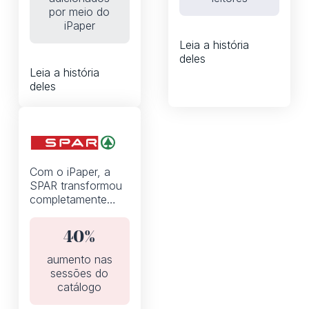
adicionados à
WhatsApp
por meio do
cesta do catálogo
iPaper
digital de 0 para
Leia a história
10%
deles
Leia a história
deles
Flipbooks
Com o iPaper, a
SPAR transformou
completamente
seus folhetos
semanais de
40%
descontos de um
PDF estático em
aumento nas
um catálogo digital
sessões do
interativo.
catálogo