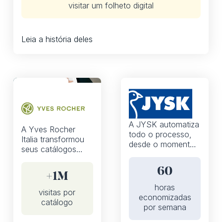
visitar um folheto digital
Leia a história deles
Flipbooks
Flipbooks
A JYSK automatiza
A Yves Rocher
todo o processo,
Italia transformou
desde o momento
seus catálogos
em que a versão
impressos em
impressa é
experiências de
60
carregada até a
+1M
compra que
publicação dos
horas
priorizam
visitas por
catálogos online
economizadas
dispositivos móveis
catálogo
por semana
com o iPaper,
gerando mais de 1