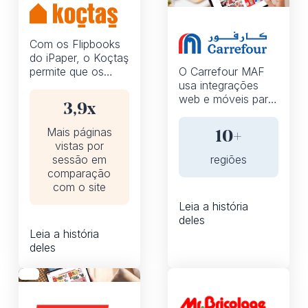
Com os Flipbooks
do iPaper, o Koçtaş
permite que os
O Carrefour MAF
compradores
usa integrações
naveguem e
web e móveis para
3,9x
adicionem itens ao
ajudar os clientes a
carrinho
comprar online de
Mais páginas
10+
diretamente do
forma rápida e
vistas por
catálogo,
conveniente
sessão em
regiões
proporcionando
comparação
uma jornada
com o site
perfeita e
Leia a história
aumentando o
deles
envolvimento do
Leia a história
comprador.
deles
Flipbooks