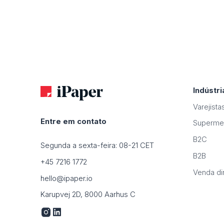
Indústri
Varejista
Entre em contato
Superme
B2C
Segunda a sexta-feira: 08-21 CET
B2B
+45 7216 1772
Venda di
hello@ipaper.io
Karupvej 2D, 8000 Aarhus C