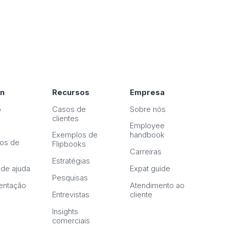
on
Recursos
Empresa
o
Casos de
Sobre nós
clientes
Employee
Exemplos de
handbook
os de
Flipbooks
n
Carreiras
Estratégias
 de ajuda
Expat guide
Pesquisas
ntação
Atendimento ao
Entrevistas
cliente
Insights
comerciais