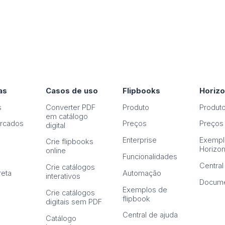
as
Casos de uso
Flipbooks
Horiz
s
Converter PDF
Produto
Produt
em catálogo
rcados
Preços
Preços
digital
Enterprise
Exempl
Crie flipbooks
Horizo
online
Funcionalidades
Central
Crie catálogos
reta
Automação
interativos
Docume
Exemplos de
Crie catálogos
flipbook
digitais sem PDF
Central de ajuda
Catálogo