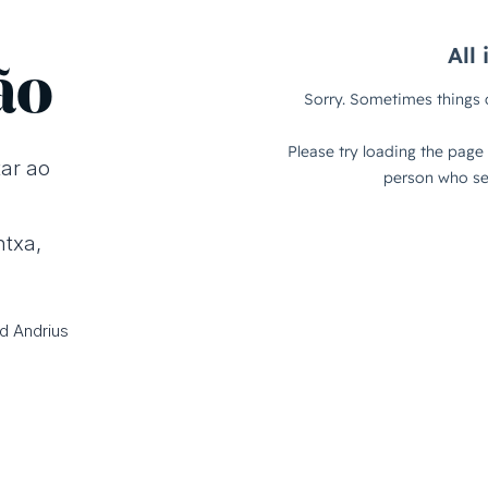
ão
tar ao
txa,