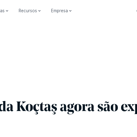
ias
Recursos
Empresa
da Koçtaş agora são ex