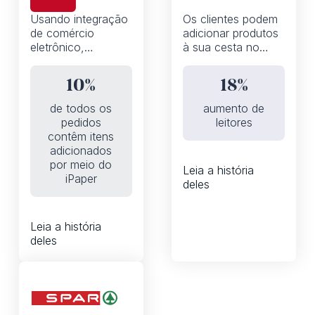
Usando integração
Os clientes podem
de comércio
adicionar produtos
eletrônico,
à sua cesta no
automações e a
catálogo graças a
API iPaper, a
uma experiência de
10%
18%
Fleggaard
compra que prioriza
aumentou a
dispositivos móveis
de todos os
aumento de
porcentagem de
e compatível com o
pedidos
leitores
pedidos que
WhatsApp
contêm itens
contêm produtos
adicionados
adicionados à
por meio do
Leia a história
cesta do catálogo
iPaper
deles
digital de 0 para
10%
Leia a história
deles