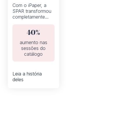
Com o iPaper, a
SPAR transformou
completamente
seus folhetos
semanais de
40%
descontos de um
PDF estático em
aumento nas
um catálogo digital
sessões do
interativo.
catálogo
Leia a história
deles