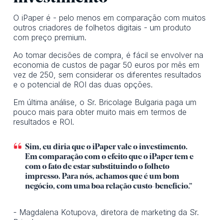
O iPaper é - pelo menos em comparação com muitos
outros criadores de folhetos digitais - um produto
com preço premium.
Ao tomar decisões de compra, é fácil se envolver na
economia de custos de pagar 50 euros por mês em
vez de 250, sem considerar os diferentes resultados
e o potencial de ROI das duas opções.
Em última análise, o Sr. Bricolage Bulgaria paga um
pouco mais para obter muito mais em termos de
resultados e ROI.
Sim, eu diria que o iPaper vale o investimento.
Em comparação com o efeito que o iPaper tem e
com o fato de estar substituindo o folheto
impresso. Para nós, achamos que é um bom
negócio, com uma boa relação custo-benefício.”
- Magdalena Kotupova, diretora de marketing da Sr.