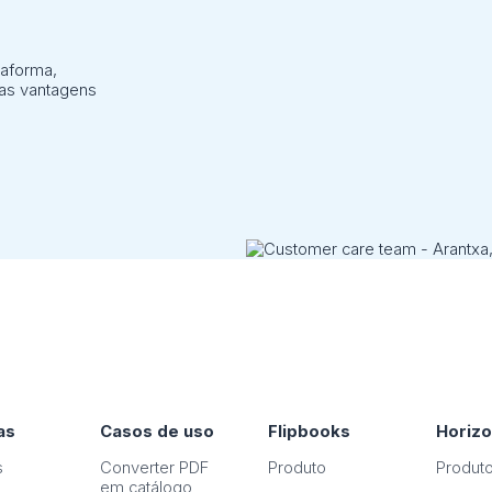
taforma,
 as vantagens
as
Casos de uso
Flipbooks
Horiz
s
Converter PDF
Produto
Produt
em catálogo