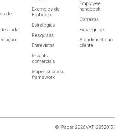
Employee
Exemplos de
handbook
os de
Flipbooks
n
Carreiras
Estratégias
 de ajuda
Expat guide
Pesquisas
ntação
Atendimento ao
Entrevistas
cliente
Insights
comerciais
iPaper success
framework
© iPaper 2026
VAT: 29520151