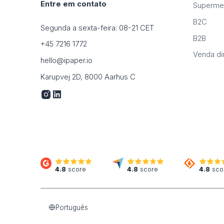
Entre em contato
Superme
B2C
Segunda a sexta-feira: 08-21 CET
B2B
+45 7216 1772
Venda di
hello@ipaper.io
Karupvej 2D, 8000 Aarhus C
4.8
score
4.8
score
4.8
sco
Português