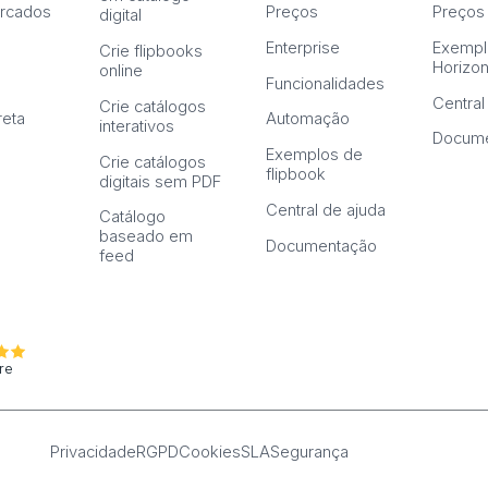
rcados
Preços
Preços
digital
Enterprise
Exempl
Crie flipbooks
Horizo
online
Funcionalidades
Central
Crie catálogos
reta
Automação
interativos
Docume
Exemplos de
Crie catálogos
flipbook
digitais sem PDF
Central de ajuda
Catálogo
baseado em
Documentação
feed
re
Privacidade
RGPD
Cookies
SLA
Segurança