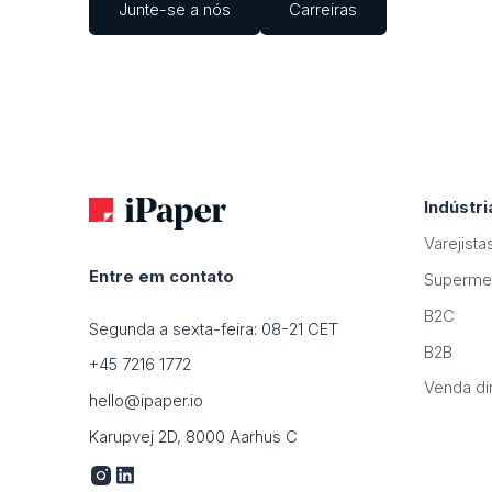
Junte-se a nós
Carreiras
Indústri
Varejista
Entre em contato
Superme
B2C
Segunda a sexta-feira: 08-21 CET
B2B
+45 7216 1772
Venda di
hello@ipaper.io
Karupvej 2D, 8000 Aarhus C