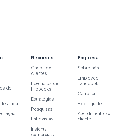
on
Recursos
Empresa
o
Casos de
Sobre nós
clientes
Employee
Exemplos de
handbook
os de
Flipbooks
n
Carreiras
Estratégias
 de ajuda
Expat guide
Pesquisas
ntação
Atendimento ao
Entrevistas
cliente
Insights
comerciais