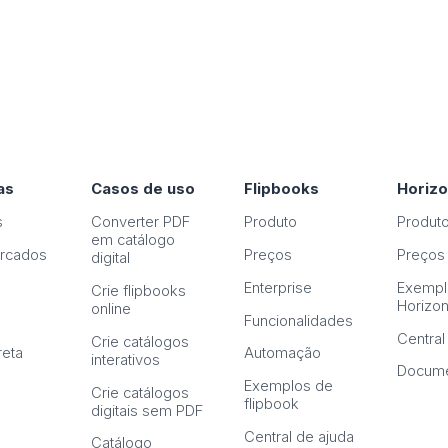
as
Casos de uso
Flipbooks
Horiz
s
Converter PDF
Produto
Produt
em catálogo
rcados
Preços
Preços
digital
Enterprise
Exempl
Crie flipbooks
Horizo
online
Funcionalidades
Central
Crie catálogos
reta
Automação
interativos
Docume
Exemplos de
Crie catálogos
flipbook
digitais sem PDF
Central de ajuda
Catálogo