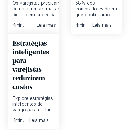
Os varejistas precisam
58% dos
de uma transformação
compradores dizem
digital bem-sucedida
que continuarão ou
para recuperar a
aumentarão as
4
min.
Leia mais
4
min.
Leia mais
fidelidade do cliente.
compras on-line.
Mas a maioria falha.
Mas, para lucrar, os
Não repita seus erros!
varejistas devem
Estratégias
implementar uma
tecnologia que
inteligentes
impulsione a
para
eficiência.
varejistas
reduzirem
custos
Explore estratégias
inteligentes de
varejo para cortar
custos reduzindo
4
min.
Leia mais
as promoções
impressas.