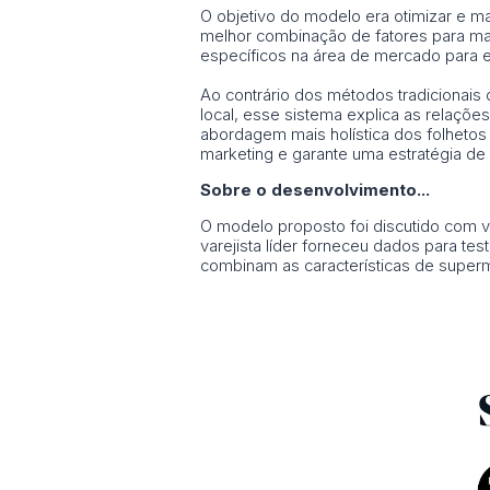
O objetivo do modelo era otimizar e ma
melhor combinação de fatores para max
específicos na área de mercado para e
Ao contrário dos métodos tradicionais 
local, esse sistema explica as relaçõe
abordagem mais holística dos folhetos 
marketing e garante uma estratégia de d
Sobre o desenvolvimento...
O modelo proposto foi discutido com v
varejista líder forneceu dados para t
combinam as características de super