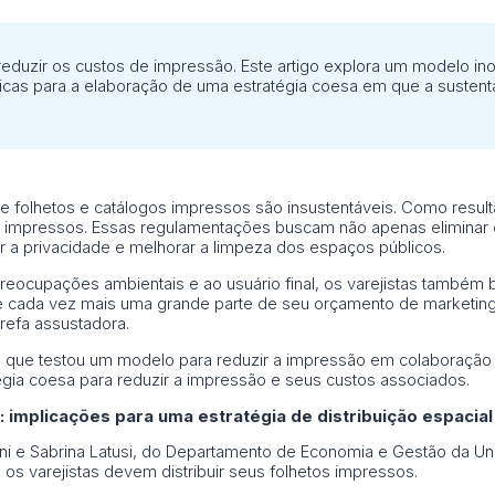
 reduzir os custos de impressão. Este artigo explora um modelo in
ticas para a elaboração de uma estratégia coesa em que a sustenta
e folhetos e catálogos impressos são insustentáveis. Como resu
s impressos. Essas regulamentações buscam não apenas eliminar 
 a privacidade e melhorar a limpeza dos espaços públicos.
eocupações ambientais e ao usuário final, os varejistas também
 cada vez mais uma grande parte de seu orçamento de marketing.
refa assustadora.
co que testou um modelo para reduzir a impressão em colaboração 
égia coesa para reduzir a impressão e seus custos associados.
: implicações para uma estratégia de distribuição espacial
urini e Sabrina Latusi, do Departamento de Economia e Gestão da 
os varejistas devem distribuir seus folhetos impressos.