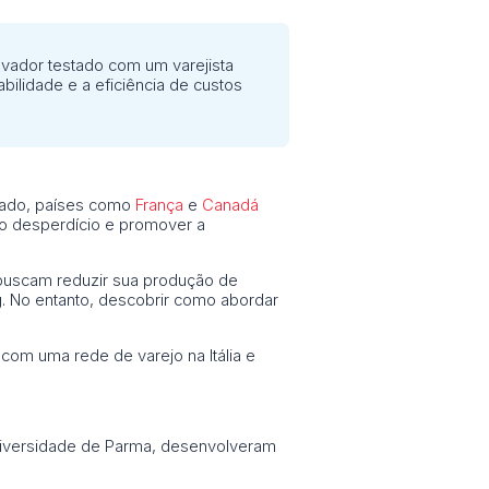
ovador testado com um varejista
bilidade e a eficiência de custos
ltado, países como
França
e
Canadá
o desperdício e promover a
 buscam reduzir sua produção de
 No entanto, descobrir como abordar
com uma rede de varejo na Itália e
Universidade de Parma, desenvolveram