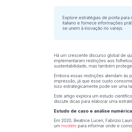
Explore estratégias de ponta para
italiano e fornece informações prá
se unem à inovação no varejo.
Há um crescente discurso global de qu
implementaram restrições aos folheto
sustentabilidade, mas também proteger
Embora essas restrições atendam às pr
impressão, já que esse custo consome
isso estrategicamente pode ser uma ta
Este artigo explora um estudo científi
discute dicas para elaborar uma estrat
Estudo de caso e análise numérica
Em 2020, Beatrice Luceri, Fabrizio La
um
modelo
para informar onde e como 