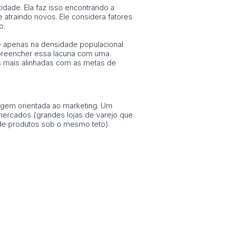
idade. Ela faz isso encontrando a
atraindo novos. Ele considera fatores
o.
se apenas na densidade populacional
a preencher essa lacuna com uma
ões mais alinhadas com as metas de
agem orientada ao marketing. Um
mercados (grandes lojas de varejo que
de produtos sob o mesmo teto).