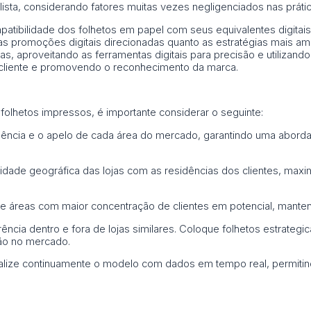
sta, considerando fatores muitas vezes negligenciados nas práti
tibilidade dos folhetos em papel com seus equivalentes digitais
as promoções digitais direcionadas quanto as estratégias mais 
tas, aproveitando as ferramentas digitais para precisão e utilizan
 cliente e promovendo o reconhecimento da marca.
 folhetos impressos, é importante considerar o seguinte:
fluência e o apelo de cada área do mercado, garantindo uma aborda
idade geográfica das lojas com as residências dos clientes, maxi
ize áreas com maior concentração de clientes em potencial, mantend
ência dentro e fora de lojas similares. Coloque folhetos estrategi
ção no mercado.
ualize continuamente o modelo com dados em tempo real, permitin