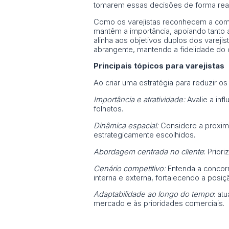
tomarem essas decisões de forma reali
Como os varejistas reconhecem a compa
mantêm a importância, apoiando tanto 
alinha aos objetivos duplos dos varejis
abrangente, mantendo a fidelidade do
Principais tópicos para varejistas
Ao criar uma estratégia para reduzir os
Importância e atratividade:
Avalie a in
folhetos.
Dinâmica espacial:
Considere a proxim
estrategicamente escolhidos.
Abordagem centrada no cliente
: Prior
Cenário competitivo:
Entenda a concorr
interna e externa, fortalecendo a posi
Adaptabilidade ao longo do tempo
: at
mercado e às prioridades comerciais.