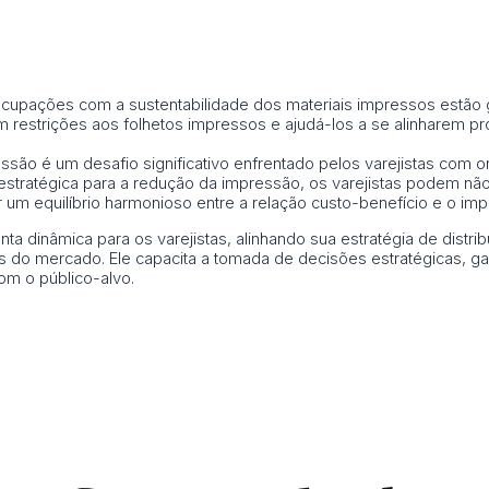
cupações com a sustentabilidade dos materiais impressos estão
m restrições aos folhetos impressos e ajudá-los a se alinharem pr
essão é um desafio significativo enfrentado pelos varejistas com
tratégica para a redução da impressão, os varejistas podem não
 um equilíbrio harmonioso entre a relação custo-benefício e o imp
dinâmica para os varejistas, alinhando sua estratégia de distrib
s do mercado. Ele capacita a tomada de decisões estratégicas, ga
m o público-alvo.