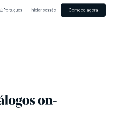
Comece agora
Português
Iniciar sessão
álogos on-