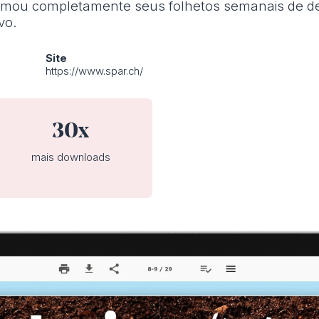
ormou completamente seus folhetos semanais de d
vo.
Site
o
https://www.spar.ch/
30x
mais downloads