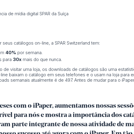
ncia de mídia digital SPAR da Suíça
 seus catálogos on-line, a SPAR Switzerland tem:
 em
40%
por semana.
s para
30x
mais do que nunca.
 de visitar uma loja, os downloads de catálogos são uma estatísti
ine baixam o catálogo em seus telefones e o usam na loja para 
oads semanais atualmente é de 497. Antes de mudar para o iPape
meses com o iPaper, aumentamos nossas sessõ
rível para nós e mostra a importância dos ca
naram parte integrante de nossa atividade de 
osso sucesso até agora com o iPaper. Em tão