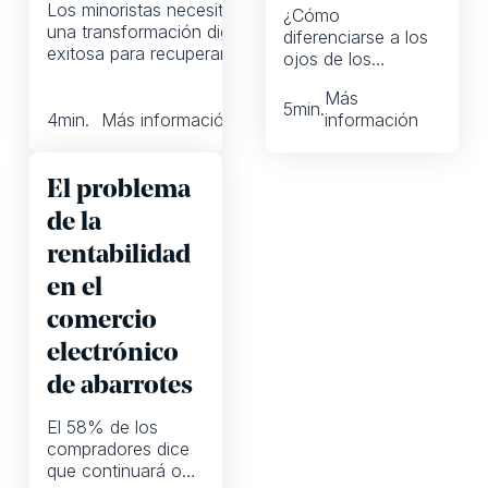
Los minoristas necesitan
¿Cómo
una transformación digital
diferenciarse a los
exitosa para recuperar la
ojos de los
lealtad de los clientes. Sin
compradores? Los
embargo, la mayoría
Más
compradores
5
min.
fracasa. ¡No repitas sus
4
min.
Más información
información
quieren información
errores!
sobre los
productos. Pero si
El problema
han visitado otros
sitios para
de la
obtenerla, corres el
rentabilidad
riesgo de perder
contra un
en el
competidor.
comercio
electrónico
de abarrotes
El 58% de los
compradores dice
que continuará o