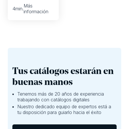
aumentará sus
Más
compras en línea.
4
min.
información
Sin embargo, para
obtener ganancias,
los minoristas
deben implementar
tecnología que
impulse la
eficiencia.
Tus catálogos estarán en
buenas manos
Tenemos más de 20 años de experiencia
trabajando con catálogos digitales
Nuestro dedicado equipo de expertos está a
tu disposición para guiarlo hacia el éxito