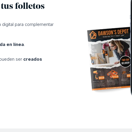
us folletos
n digital para complementar
nda en línea
.
l pueden ser
creados