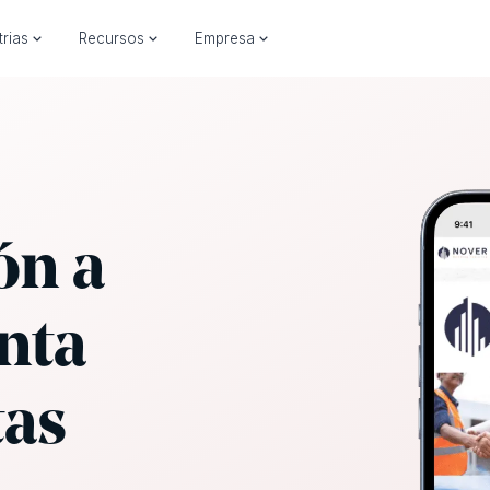
trias
Recursos
Empresa
ón a
nta
tas