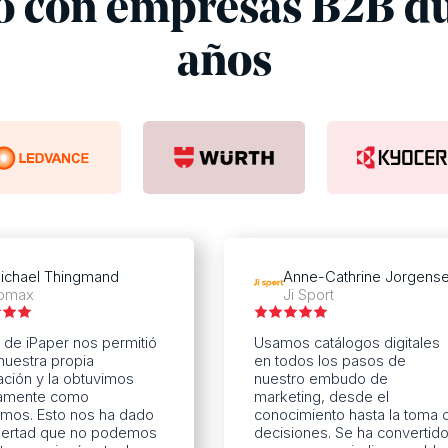
o con empresas B2B du
años
ichael Thingmand
Anne-Cathrine Jorgens
omax
Ji Sport
 de iPaper nos permitió
Usamos catálogos digitales
nuestra propia
en todos los pasos de
ación y la obtuvimos
nuestro embudo de
amente como
marketing, desde el
amos. Esto nos ha dado
conocimiento hasta la toma 
ibertad que no podemos
decisiones. Se ha convertid