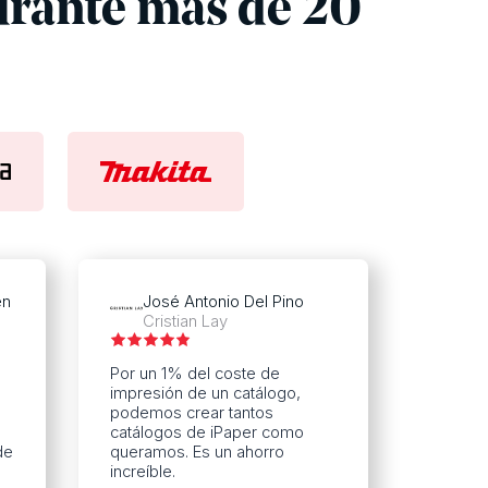
rante más de 20
en
José Antonio Del Pino
Cristian Lay
Por un 1% del coste de
impresión de un catálogo,
podemos crear tantos
catálogos de iPaper como
de
queramos. Es un ahorro
o
increíble.