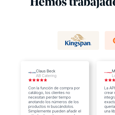
Hemos trabajad
Claus Beck
M
AB Catering
L
Con la función de compra por
La API
catálogo, los clientes no
crear 
necesitan perder tiempo
integr
anotando los números de los
exact
productos ni buscándolos.
querí
Simplemente pueden añadir el
una l