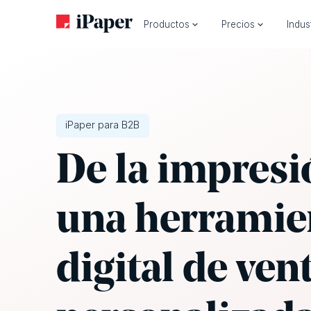
Productos
Precios
Indus
iPaper para B2B
De la impresi
una herramie
digital de ven