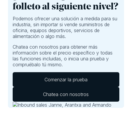
lograrlo.
productos en un
folleto al siguiente nivel?
formato conocido
y seleccionado,
Podemos ofrecer una solución a medida para su
pero desde hace
industria, sin importar si vende suministros de
años, las ventas
oficina, equipos deportivos, servicios de
B2B han estado
alimentación o algo más.
cambiando.
Chatea con nosotros para obtener más
información sobre el precio específico y todas
las funciones incluidas, o inicia una prueba y
compruébalo tú mismo.
Comenzar la prueba
Chatea con nosotros