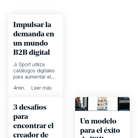
Impulsar la
demanda en
un mundo
B2B digital
Ji Sport utiliza
catálogos digitales
para aumentar el
ROI de marketing y
4
min.
Leer más
activar a los
clientes en todos
los canales en línea
3 desafíos
para
Un modelo
encontrar el
para el éxito
creador de