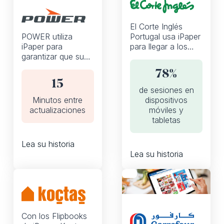
El Corte Inglés
POWER utiliza
Portugal usa iPaper
iPaper para
para llegar a los
garantizar que sus
compradores en
precios
cualquier lugar,
78%
competitivos se
momento y
15
actualicen
dispositivo
de sesiones en
automáticamente
Minutos entre
dispositivos
en todos sus
actualizaciones
móviles y
folioscopios
tabletas
digitales
Lea su historia
Lea su historia
Flipbooks
Con los Flipbooks