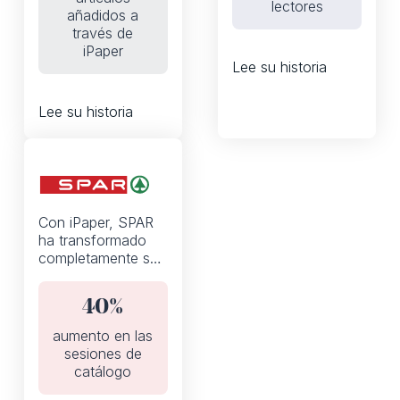
lectores
contienen
añadidos a
pensada para
productos añadidos
través de
móviles primero.
a la cesta desde el
iPaper
catálogo digital
Lee su historia
Lee su historia
Flipbooks
Con iPaper, SPAR
ha transformado
completamente sus
folletos de
descuentos
40%
semanales de un
PDF estático a un
aumento en las
catálogo digital
sesiones de
interactivo.
catálogo