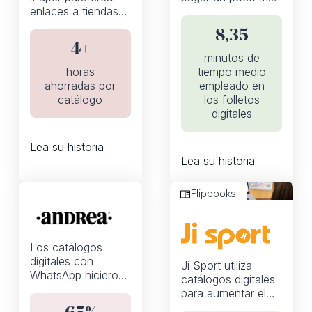
enlaces a tiendas
para obtener
automáticamente,
mucho más.
8,35
lo que les permite
4+
centrarse más en
minutos de
campañas de
horas
tiempo medio
marketing de alta
ahorradas por
empleado en
calidad
catálogo
los folletos
digitales
Lea su historia
Lea su historia
Flipbooks
Los catálogos
digitales con
Ji Sport utiliza
WhatsApp hicieron
catálogos digitales
que las ventas de
para aumentar el
los representantes
ROI de marketing y