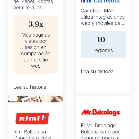
de iPaper, Koçtaş
permite a los
Carrefour MAF
compradores
utiliza integraciones
buscar y añadir
web y móviles para
3,9x
artículos a su
ayudar a los
carrito directamente
Más páginas
clientes a comprar
desde el catálogo,
10+
vistas por
de forma rápida y
lo que proporciona
sesión en
conveniente en
regiones
un recorrido fluido
comparación
línea.
y aumenta la
con el sitio
participación de los
web
compradores.
Lea su historia
Lea su historia
Flipbooks
El Mr. Bricolage
Rimi Baltic usa
Bulgaria optó por
iPaper para crear
pagar un poco más