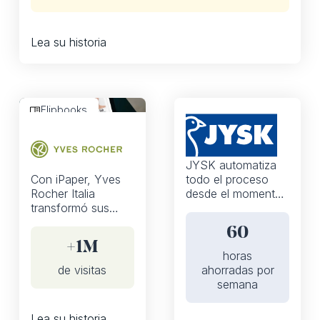
Lea su historia
Flipbooks
Flipbooks
JYSK automatiza
Con iPaper, Yves
todo el proceso
Rocher Italia
desde el momento
transformó sus
en que se sube la
catálogos impresos
versión impresa
60
en experiencias en
hasta la publicación
+1M
las que se pueden
de los catálogos
horas
comprar desde
online
de visitas
ahorradas por
dispositivos
semana
móviles, lo que
generó más de 1
Lea su historia