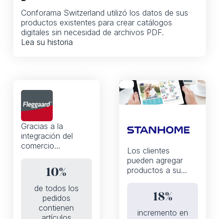
Conforama Switzerland utilizó los datos de sus
productos existentes para crear catálogos
digitales sin necesidad de archivos PDF.
Lea su historia
Gracias a la
integración del
comercio
Los clientes
electrónico, las
pueden agregar
automatizaciones y
productos a su
10%
la API de iPaper,
cesta dentro del
Fleggaard aumentó
de todos los
catálogo gracias a
del 0 al 10% el
18%
pedidos
una experiencia de
porcentaje de
contienen
compra habilitada
incremento en
pedidos que
artículos
para WhatsApp,