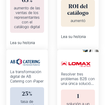
65%
aumentaran un
activar a los
65%
ROI del
clientes en todos
aumento de las
los canales en línea
ventas de los
catálogo
representantes
aumentó
con el
catálogo digital
Lea su historia
Lea su historia
Flipbooks
Flipbooks
La transformación
Resolver tres
digital de AB
problemas B2B con
Catering con iPaper
una única solución
de catálogo digital
25%
1
tasa de
solución a un