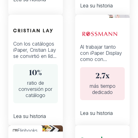
millón de visitas por
Lea su historia
catálogo y casi 4
minutos por visita.
Flipbooks
Con los catálogos
Al trabajar tanto
iPaper, Cristian Lay
con iPaper Display
se convirtió en líder
como con
de innovación en la
Flipbooks,
industria de la
Rossmann no solo
10%
belleza.
2,7x
ha transformado
ratio de
sus tácticas de
más tiempo
conversión por
promoción, sino
dedicado
catálogo
que también ha
mejorado la
flexibilidad de su
Lea su historia
equipo de comercio
Lea su historia
electrónico.
Flipbooks