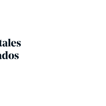
tales
ados