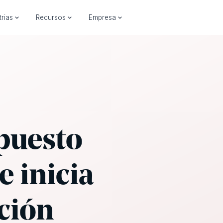
trias
Recursos
Empresa
puesto
e inicia
ción