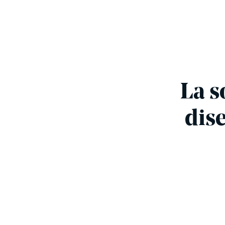
La s
dis