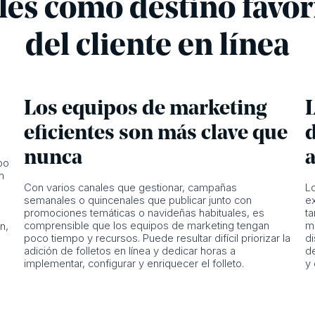
ales como destino favor
del cliente en línea
Los equipos de marketing
eficientes son más clave que
d
nunca
po
n
Con varios canales que gestionar, campañas
L
semanales o quincenales que publicar junto con
e
promociones temáticas o navideñas habituales, es
ta
comprensible que los equipos de marketing tengan
m
n,
poco tiempo y recursos. Puede resultar difícil priorizar la
di
adición de folletos en línea y dedicar horas a
de
implementar, configurar y enriquecer el folleto.
y 