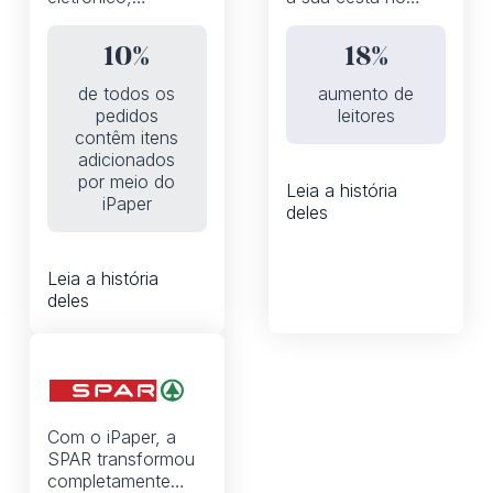
automações e a
catálogo graças a
API iPaper, a
uma experiência de
10%
18%
Fleggaard
compra que prioriza
aumentou a
dispositivos móveis
de todos os
aumento de
porcentagem de
e compatível com o
pedidos
leitores
pedidos que
WhatsApp
contêm itens
contêm produtos
adicionados
adicionados à
por meio do
Leia a história
cesta do catálogo
iPaper
deles
digital de 0 para
10%
Leia a história
deles
Com o iPaper, a
SPAR transformou
completamente