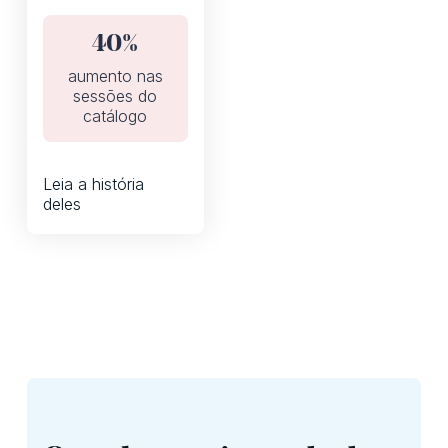
seus folhetos
semanais de
40%
descontos de um
PDF estático em
aumento nas
um catálogo digital
sessões do
interativo.
catálogo
Leia a história
deles