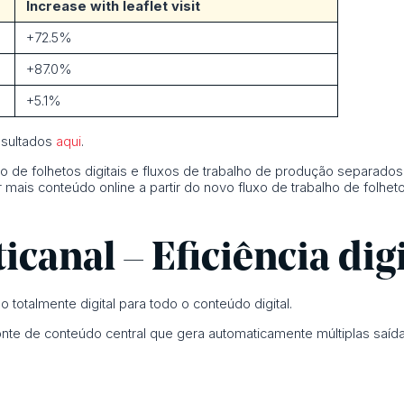
Increase with leaflet visit
+72.5%
+87.0%
+5.1%
esultados
aqui
.
o de folhetos digitais e fluxos de trabalho de produção separados
mais conteúdo online a partir do novo fluxo de trabalho de folheto
canal – Eficiência digi
 totalmente digital para todo o conteúdo digital.
fonte de conteúdo central que gera automaticamente múltiplas saída