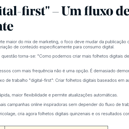
ital-first" – Um fluxo d
nte
rte maior do mix de marketing, o foco deve mudar da publicação d
iação de conteúdo especificamente para consumo digital.
 a questão torna-se: "Como podemos criar mais folhetos digitais de
impressos com mais frequência não é uma opção. É demasiado demo
o de trabalho "digital-first": Criar folhetos digitais baseados e
ida, maior flexibilidade e permite atualizações automáticas.
 mais campanhas online inspiradoras sem depender do fluxo de tra
ricolage, cria agora folhetos digitais quinzenais e os resultados