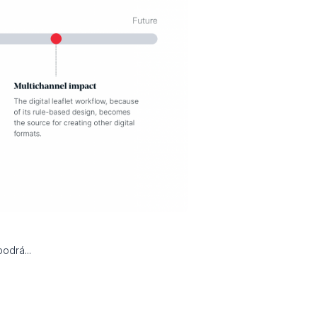
odrá...