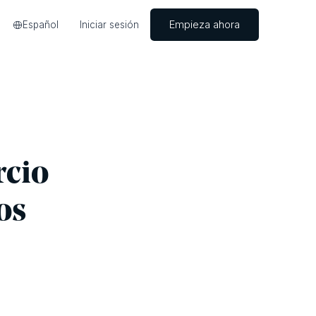
Empieza ahora
Español
Iniciar sesión
rcio
os