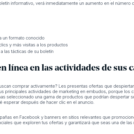
boletín informativo, verá inmediatamente un aumento en el número
a un formato conocido
lics y más visitas a los productos
a las tácticas de su boletín
 en línea en las actividades de su
can comprar activamente? Les presentas ofertas que despiertan 
a tus principales actividades de marketing en embudos, porque l
has seleccionado una gama de productos que podrían despertar su 
qué esperar después de hacer clic en el anuncio.
mpañas en Facebook y banners en sitios relevantes que promocionen
nciales que exploren tus ofertas y garantizará que seas una de las