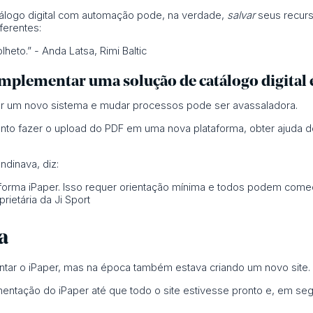
tálogo digital com automação pode, na verdade,
salvar
seus recurs
ferentes:
eto.” - Anda Latsa, Rimi Baltic
implementar uma solução de catálogo digital 
der um novo sistema e mudar processos pode ser avassaladora.
anto fazer o upload do PDF em uma nova plataforma, obter ajuda 
dinava, diz:
plataforma iPaper. Isso requer orientação mínima e todos podem com
ietária da Ji Sport
a
tar o iPaper, mas na época também estava criando um novo site.
mentação do iPaper até que todo o site estivesse pronto e, em segu