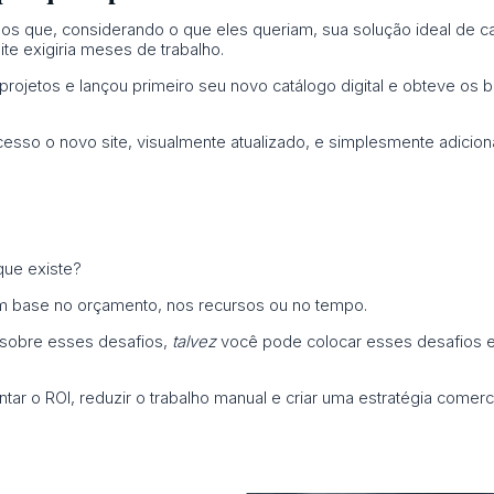
s que, considerando o que eles queriam, sua solução ideal de cat
e exigiria meses de trabalho.
ojetos e lançou primeiro seu novo catálogo digital e obteve os 
sso o novo site, visualmente atualizado, e simplesmente adiciona
que existe?
m base no orçamento, nos recursos ou no tempo.
 sobre esses desafios,
talvez
você pode colocar esses desafios e
r o ROI, reduzir o trabalho manual e criar uma estratégia comerci