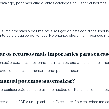
atálogo, podemos criar quantos catálogos do iPaper quisermos. “- 
a implementação de uma nova solução de catálogo digital impulsio
nto para a equipe de vendas. No entanto, eles tinham recursos mui
zar os recursos mais importantes para seu cas
ntação para focar nos principais recursos que afetariam diretame
s leve com um custo mensal menor para começar.
o manual podemos automatizar?
 configuração para que as automações do iPaper, junto com nos
r era um PDF e uma planilha do Excel, e então eles teriam um catá